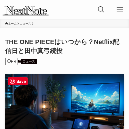
ホーム
ニュース
THE ONE PIECEはいつから？Netflix配
信日と田中真弓続投
PR
ニュース
Save