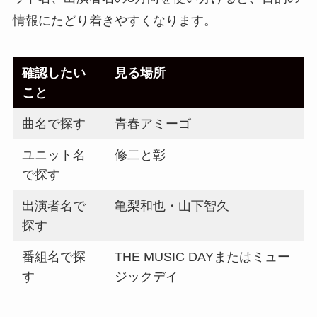
情報にたどり着きやすくなります。
確認したい
見る場所
こと
曲名で探す
青春アミーゴ
ユニット名
修二と彰
で探す
出演者名で
亀梨和也・山下智久
探す
番組名で探
THE MUSIC DAYまたはミュー
す
ジックデイ