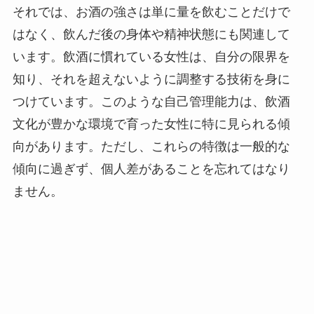
それでは、お酒の強さは単に量を飲むことだけで
はなく、飲んだ後の身体や精神状態にも関連して
います。飲酒に慣れている女性は、自分の限界を
知り、それを超えないように調整する技術を身に
つけています。このような自己管理能力は、飲酒
文化が豊かな環境で育った女性に特に見られる傾
向があります。ただし、これらの特徴は一般的な
傾向に過ぎず、個人差があることを忘れてはなり
ません。