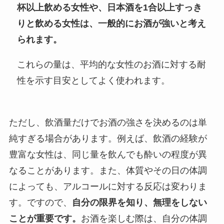
杯以上飲める女性や、日本酒を1合以上すっき
りと飲める女性は、一般的にお酒が強いと考え
られます。
これらの量は、平均的な女性のお酒に対する耐
性を示す目安としてよく使われます。
ただし、飲酒量だけでお酒の強さを決めるのは単
純すぎる場合があります。例えば、飲酒の経験が
豊富な女性は、同じ量を飲んでも酔いの程度が異
なることがあります。また、体質やその日の体調
によっても、アルコールに対する反応は変わりま
す。ですので、
自分の限界を知り、無理をしない
ことが重要です。
お酒を楽しむ際は、自分の体調