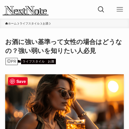
ホーム
ライフスタイル
お酒
お酒に強い基準って女性の場合はどうな
の？強い弱いを知りたい人必見
PR
ライフスタイル
お酒
Save