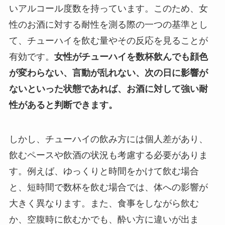
いアルコール度数を持っています。このため、女
性のお酒に対する耐性を測る際の一つの基準とし
て、チューハイを飲む量やその反応を見ることが
有効です。
女性がチューハイを数杯飲んでも顔色
が変わらない、言動が乱れない、次の日に影響が
ないといった状態であれば、お酒に対して強い耐
性があると判断できます。
しかし、チューハイの飲み方には個人差があり、
飲むペースや飲酒の状況も考慮する必要がありま
す。例えば、ゆっくりと時間をかけて飲む場合
と、短時間で数杯を飲む場合では、体への影響が
大きく異なります。また、食事をしながら飲む
か、空腹時に飲むかでも、酔い方に違いが出ま