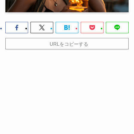
URLをコピーする