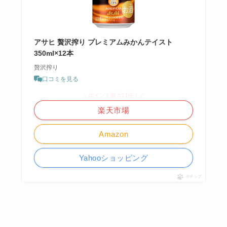
アサヒ 贅沢搾り プレミアムみかんテイスト
350ml×12本
贅沢搾り
口コミを見る
＼ポイント最大11倍！／
楽天市場
Amazon
Yahooショッピング
ポチップ