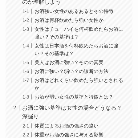
のか理解しよう
お酒強い女性のあるあるとその特徴
お酒は何杯飲めたら強い女性か
女性はチューハイを何杯飲めたらお酒に
強い？その基準は？
女性は日本酒を何杯飲めたらお酒に強
い？その基準は？
美人はお酒に強い？そのの真実
お酒に強い？弱い？の診断の方法
お酒はどれくらい飲めたら強いとされる
か
お酒が弱い女性の基準と特徴とは？
お酒に強い基準は女性の場合どうなる？
深掘り
体質によるお酒の強さの違い
体重がお酒の強さに与える影響