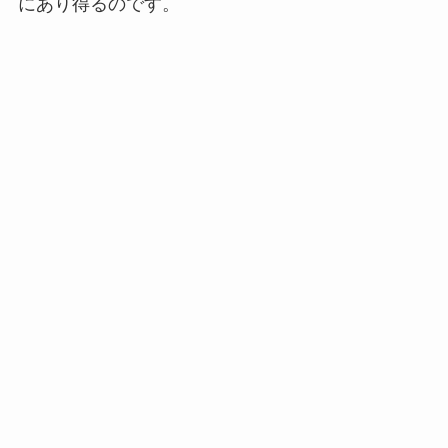
にあり得るのです。