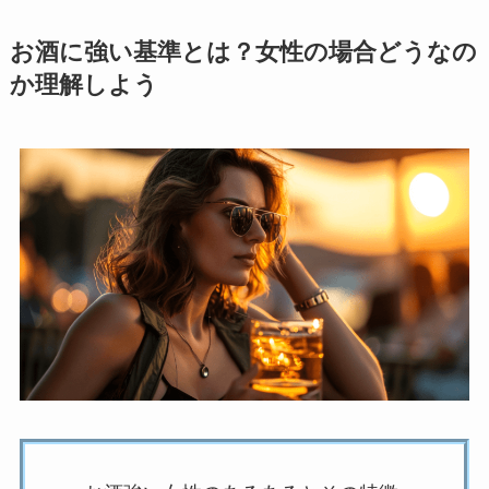
お酒に強い基準とは？女性の場合どうなの
か理解しよう