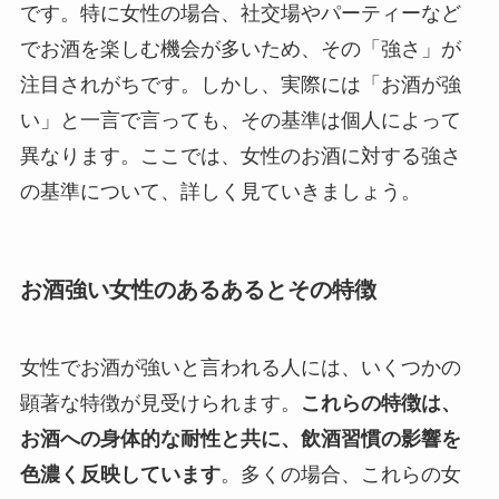
です。特に女性の場合、社交場やパーティーなど
でお酒を楽しむ機会が多いため、その「強さ」が
注目されがちです。しかし、実際には「お酒が強
い」と一言で言っても、その基準は個人によって
異なります。ここでは、女性のお酒に対する強さ
の基準について、詳しく見ていきましょう。
お酒強い女性のあるあるとその特徴
女性でお酒が強いと言われる人には、いくつかの
顕著な特徴が見受けられます。
これらの特徴は、
お酒への身体的な耐性と共に、飲酒習慣の影響を
色濃く反映しています
。多くの場合、これらの女