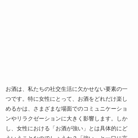
お酒は、私たちの社交生活に欠かせない要素の一
つです。特に女性にとって、お酒をどれだけ楽し
めるかは、さまざまな場面でのコミュニケーショ
ンやリラクゼーションに大きく影響します。しか
し、女性における「お酒が強い」とは具体的にど