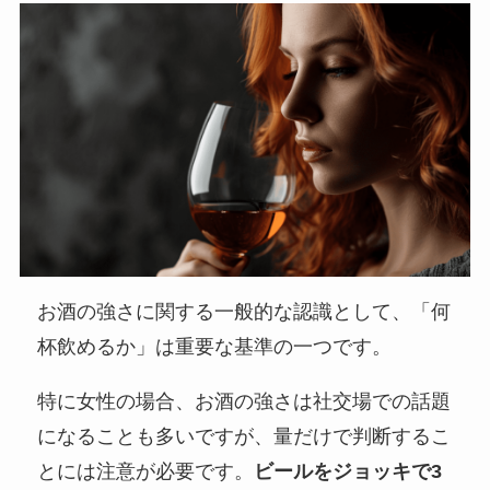
お酒の強さに関する一般的な認識として、「何
杯飲めるか」は重要な基準の一つです。
特に女性の場合、お酒の強さは社交場での話題
になることも多いですが、量だけで判断するこ
とには注意が必要です。
ビールをジョッキで3