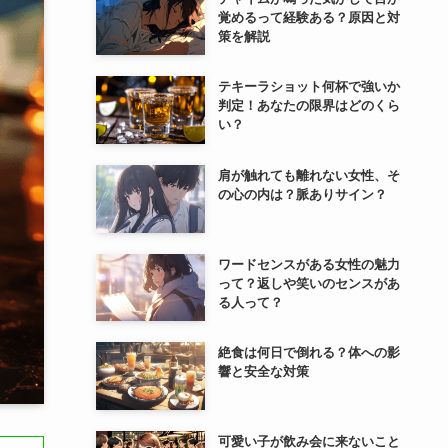
覚めるって経験ある？原因と対
策を解説
テキーラショット何杯で強いか
判定！あなたの限界はどのくら
い？
肩が触れても離れない女性、そ
の心の内は？脈ありサイン？
ワードセンスがある女性の魅力
って？返しや笑いのセンスがあ
る人って？
絶食は何日で倒れる？体への影
響と安全な対策
可愛い子が飲み会に来ないこと