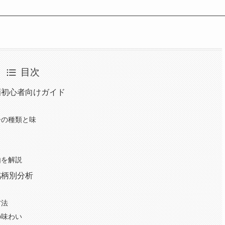
目次
酒初心者向けガイド
ーの種類と味
由を解説
銘柄別分析
方法
の味わい