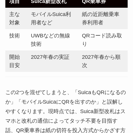
項目
Suica新型改札
QR乗車券
主な
モバイルSuica利
紙の近距離乗車
対象
用者など
券利用者
技術
UWBなどの無線
QRコード読み取
技術
り
開始
2027年春の実証
2027年春から順
目安
次
この2つを混ぜてしまうと、「SuicaもQRになるの
か」「モバイルSuicaにQRを出すのか」と誤解し
やすくなります。現時点では、Suica新型改札はス
マホと改札の通信によってタッチ不要を目指す
話、QR乗車券は紙の切符を投入方式からかざす方