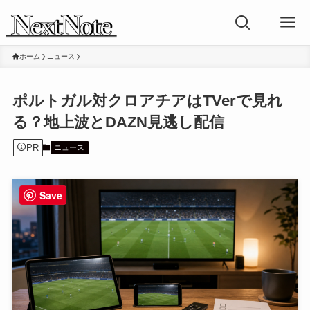
ホーム
ニュース
ポルトガル対クロアチアはTVerで見れ
る？地上波とDAZN見逃し配信
PR
ニュース
Save