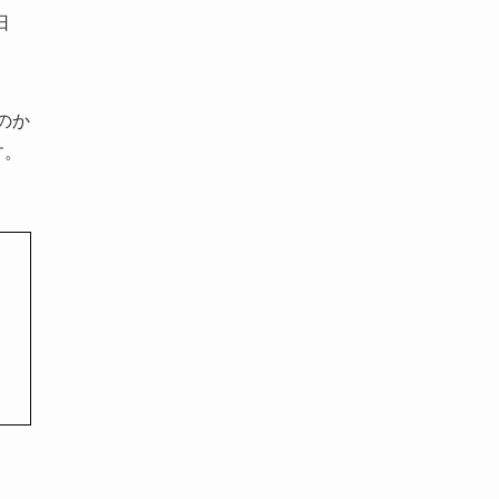
日
のか
す。