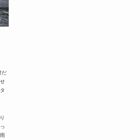
付だ
せ
タ
り
っ
雨