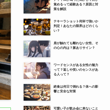
覚めるって経験ある？原因と対
策を解説
テキーラショット何杯で強いか
判定！あなたの限界はどのくら
い？
肩が触れても離れない女性、そ
の心の内は？脈ありサイン？
ワードセンスがある女性の魅力
って？返しや笑いのセンスがあ
る人って？
絶食は何日で倒れる？体への影
響と安全な対策
可愛い子が飲み会に来ないこと