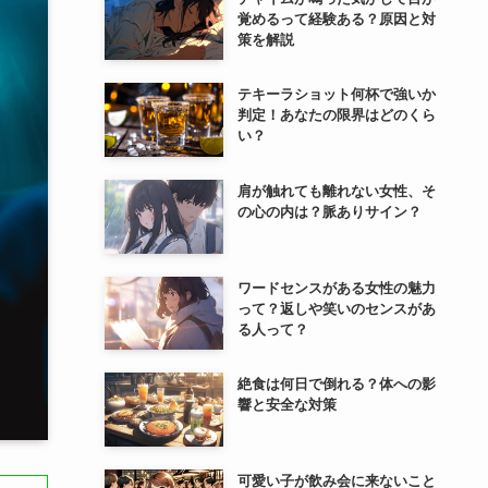
覚めるって経験ある？原因と対
策を解説
テキーラショット何杯で強いか
判定！あなたの限界はどのくら
い？
肩が触れても離れない女性、そ
の心の内は？脈ありサイン？
ワードセンスがある女性の魅力
って？返しや笑いのセンスがあ
る人って？
絶食は何日で倒れる？体への影
響と安全な対策
可愛い子が飲み会に来ないこと