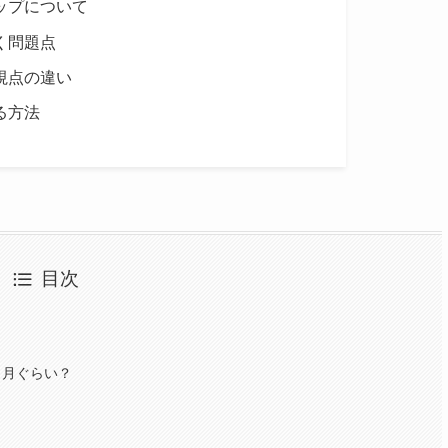
ップについて
く問題点
視点の違い
る方法
目次
ヶ月ぐらい？
？