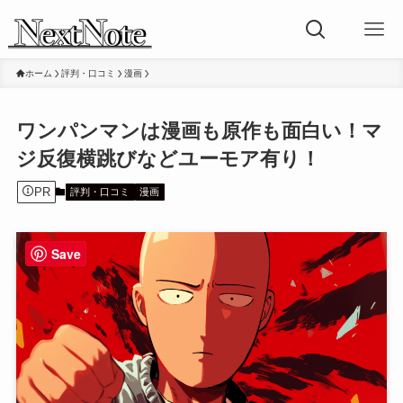
ホーム
評判・口コミ
漫画
ワンパンマンは漫画も原作も面白い！マ
ジ反復横跳びなどユーモア有り！
PR
評判・口コミ
漫画
Save