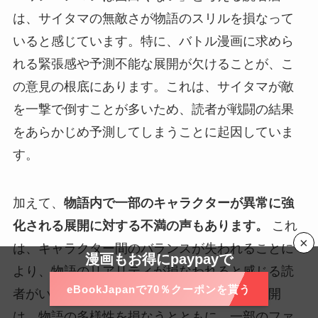
は、サイタマの無敵さが物語のスリルを損なって
いると感じています。特に、バトル漫画に求めら
れる緊張感や予測不能な展開が欠けることが、こ
の意見の根底にあります。これは、サイタマが敵
を一撃で倒すことが多いため、読者が戦闘の結果
をあらかじめ予測してしまうことに起因していま
す。
加えて、
物語内で一部のキャラクターが異常に強
化される展開に対する不満の声もあります。
これ
×
は、キャラクター間のバランスが失われることに
漫画もお得にpaypayで
より、物語のリアリティが損なわれると感じる読
eBookJapanで70％クーポンを貰う
者がいることを示しています。このような展開
は、物語の多様性を損なうとともに、一部のファ