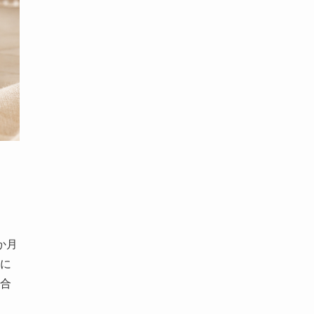
か月
に
合