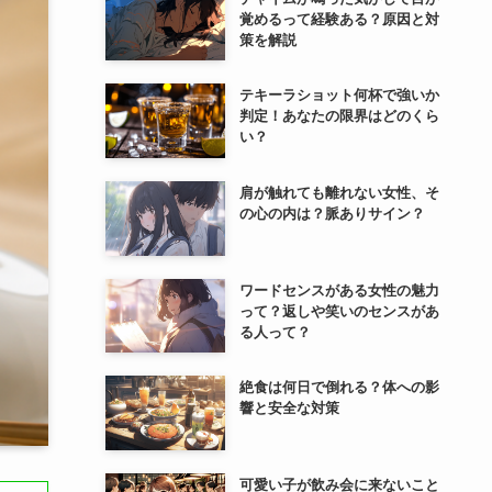
覚めるって経験ある？原因と対
策を解説
テキーラショット何杯で強いか
判定！あなたの限界はどのくら
い？
肩が触れても離れない女性、そ
の心の内は？脈ありサイン？
ワードセンスがある女性の魅力
って？返しや笑いのセンスがあ
る人って？
絶食は何日で倒れる？体への影
響と安全な対策
可愛い子が飲み会に来ないこと