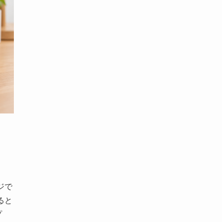
ジで
ると
プ