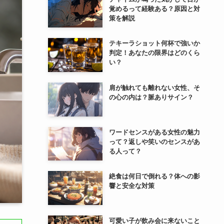
覚めるって経験ある？原因と対
策を解説
テキーラショット何杯で強いか
判定！あなたの限界はどのくら
い？
肩が触れても離れない女性、そ
の心の内は？脈ありサイン？
ワードセンスがある女性の魅力
って？返しや笑いのセンスがあ
る人って？
絶食は何日で倒れる？体への影
響と安全な対策
可愛い子が飲み会に来ないこと