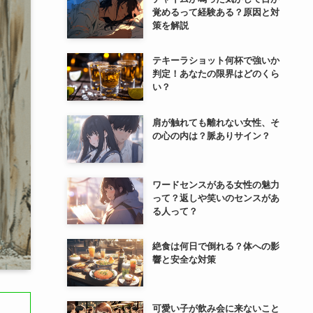
覚めるって経験ある？原因と対
策を解説
テキーラショット何杯で強いか
判定！あなたの限界はどのくら
い？
肩が触れても離れない女性、そ
の心の内は？脈ありサイン？
ワードセンスがある女性の魅力
って？返しや笑いのセンスがあ
る人って？
絶食は何日で倒れる？体への影
響と安全な対策
可愛い子が飲み会に来ないこと