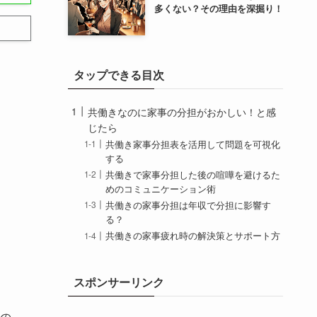
多くない？その理由を深掘り！
タップできる目次
共働きなのに家事の分担がおかしい！と感
じたら
共働き家事分担表を活用して問題を可視化
する
共働きで家事分担した後の喧嘩を避けるた
めのコミュニケーション術
共働きの家事分担は年収で分担に影響す
る？
共働きの家事疲れ時の解決策とサポート方
法
共働きなのに家事の分担がおかしい！不公
スポンサーリンク
平だと思ったら
共働きなのに家事は妻ばかりが担っている
の
現状の見直し