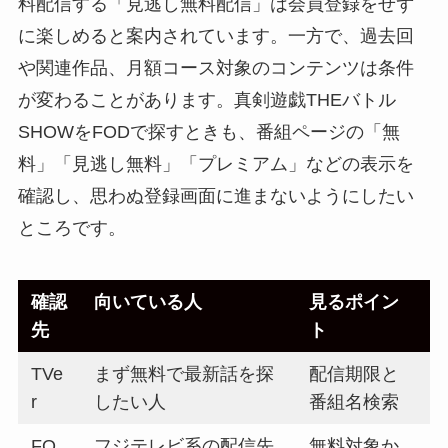
料配信する「見逃し無料配信」は会員登録をせず
に楽しめると案内されています。一方で、過去回
や関連作品、月額コース対象のコンテンツは条件
が変わることがあります。真剣遊戯THEバトル
SHOWをFODで探すときも、番組ページの「無
料」「見逃し無料」「プレミアム」などの表示を
確認し、思わぬ登録画面に進まないようにしたい
ところです。
確認
向いている人
見るポイン
先
ト
TVe
まず無料で最新話を探
配信期限と
r
したい人
番組名検索
FO
フジテレビ系の配信先
無料対象か