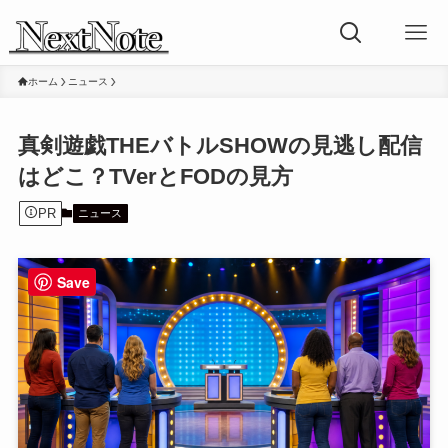
ホーム
ニュース
真剣遊戯THEバトルSHOWの見逃し配信
はどこ？TVerとFODの見方
PR
ニュース
Save