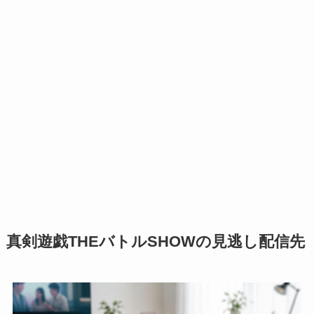
真剣遊戯THEバトルSHOWの見逃し配信先