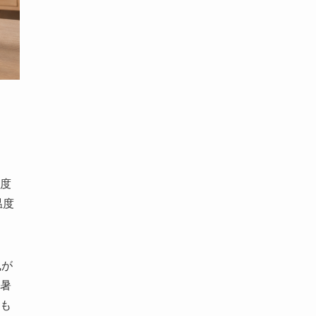
度
温度
風が
暑
も