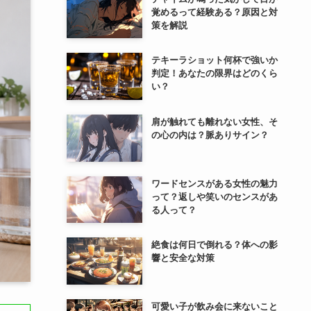
覚めるって経験ある？原因と対
策を解説
テキーラショット何杯で強いか
判定！あなたの限界はどのくら
い？
肩が触れても離れない女性、そ
の心の内は？脈ありサイン？
ワードセンスがある女性の魅力
って？返しや笑いのセンスがあ
る人って？
絶食は何日で倒れる？体への影
響と安全な対策
可愛い子が飲み会に来ないこと